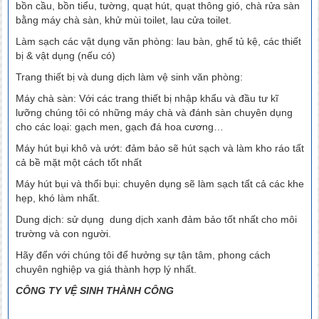
bồn cầu, bồn tiểu, tường, quạt hút, quạt thông gió, chà rửa sàn
bằng máy chà sàn, khử mùi toilet, lau cửa toilet.
Làm sạch các vật dụng văn phòng: lau bàn, ghế tủ kệ, các thiết
bị & vật dụng (nếu có)
Trang thiết bị và dung dịch làm vệ sinh văn phòng:
Máy chà sàn: Với các trang thiết bị nhập khẩu và đầu tư kĩ
lưỡng chúng tôi có những máy chà và đánh sàn chuyên dụng
cho các loại: gạch men, gạch đá hoa cương…
Máy hút bụi khô và ướt: đảm bảo sẽ hút sạch và làm kho ráo tất
cả bề mặt một cách tốt nhất
Máy hút bụi và thổi bụi: chuyên dụng sẽ làm sạch tất cả các khe
hẹp, khó làm nhất.
Dung dịch: sử dụng dung dịch xanh đảm bảo tốt nhất cho môi
trường và con người.
Hãy đển với chúng tôi để hưởng sự tận tâm, phong cách
chuyên nghiệp va giá thành hợp lý nhất.
CÔNG TY VỆ SINH THÀNH CÔNG
Vệ sinh công nghiệp tại Hải Phòng, Dịch vụ chuyển nhà