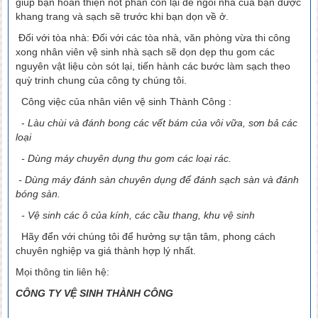
giúp bạn hoàn thiện nốt phần còn lại để ngôi nhà của bạn được
khang trang và sạch sẽ trước khi bạn dọn về ở.
Đối với tòa nhà: Đối với các tòa nhà, văn phòng vừa thi công
xong nhân viên vệ sinh nhà sạch sẽ dọn dẹp thu gom các
nguyên vật liệu còn sót lại, tiến hành các bước làm sạch theo
quỳ trinh chung của công ty chúng tôi.
Công việc của nhân viên vệ sinh Thành Công :
-
Làu chùi và đánh bong các vết bám của vôi vữa, sơn bả các
loại
- Dùng máy chuyên dụng thu gom các loại rác.
- Dùng máy đánh sàn chuyên dụng để đánh sạch sàn và đánh
bóng sàn.
- Vệ sinh các ô của kính, các cầu thang, khu vệ sinh
Hãy đển với chúng tôi để hưởng sự tận tâm, phong cách
chuyên nghiệp va giá thành hợp lý nhất.
Mọi thông tin liên hệ:
CÔNG TY VỆ SINH THÀNH CÔNG
Vệ sinh công nghiệp tại Hải Phòng, Dịch vụ chuyển nhà