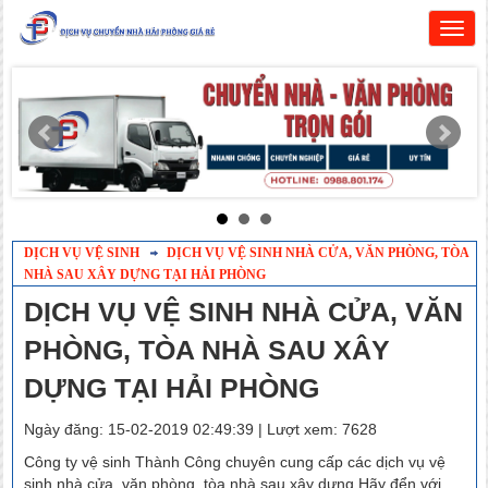
Togg
navig
DỊCH VỤ VỆ SINH
DỊCH VỤ VỆ SINH NHÀ CỬA, VĂN PHÒNG, TÒA
NHÀ SAU XÂY DỰNG TẠI HẢI PHÒNG
DỊCH VỤ VỆ SINH NHÀ CỬA, VĂN
PHÒNG, TÒA NHÀ SAU XÂY
DỰNG TẠI HẢI PHÒNG
Ngày đăng: 15-02-2019 02:49:39 | Lượt xem: 7628
Công ty vệ sinh Thành Công chuyên cung cấp các dịch vụ vệ
sinh nhà cửa, văn phòng, tòa nhà sau xây dựng.Hãy đển với